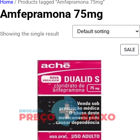
Home
/ Products tagged “Amfepramona 75mg”
Amfepramona 75mg
Showing the single result
P
SALE
O
S