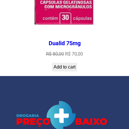
Dualid 75mg
Original
Current
R$
80,00
R$
70,00
price
price
Add to cart
was:
is:
R$ 80,00.
R$ 70,00.