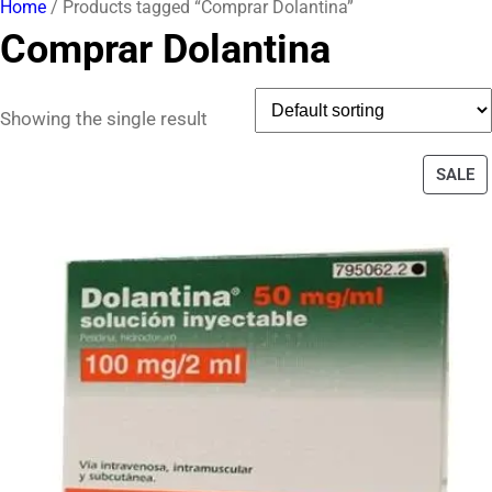
Home
/ Products tagged “Comprar Dolantina”
Comprar Dolantina
Showing the single result
P
SALE
O
S