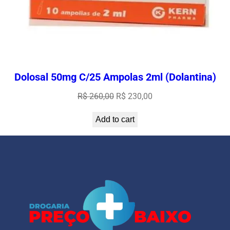
Dolosal 50mg C/25 Ampolas 2ml (Dolantina)
Original
Current
R$
260,00
R$
230,00
price
price
Add to cart
was:
is:
R$ 260,00.
R$ 230,00.