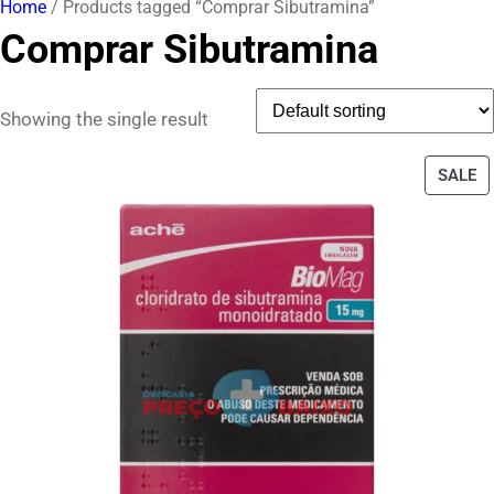
Home
/ Products tagged “Comprar Sibutramina”
Comprar Sibutramina
Showing the single result
P
SALE
O
S