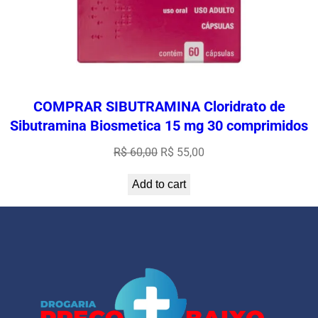
COMPRAR SIBUTRAMINA Cloridrato de
Sibutramina Biosmetica 15 mg 30 comprimidos
Original
Current
R$
60,00
R$
55,00
price
price
Add to cart
was:
is:
R$ 60,00.
R$ 55,00.