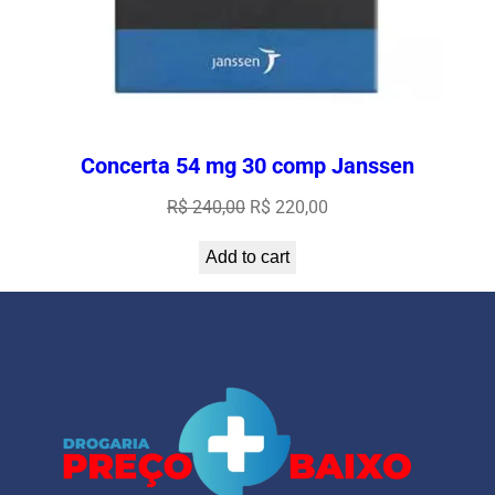
Concerta 54 mg 30 comp Janssen
Original
Current
R$
240,00
R$
220,00
price
price
Add to cart
was:
is:
R$ 240,00.
R$ 220,00.