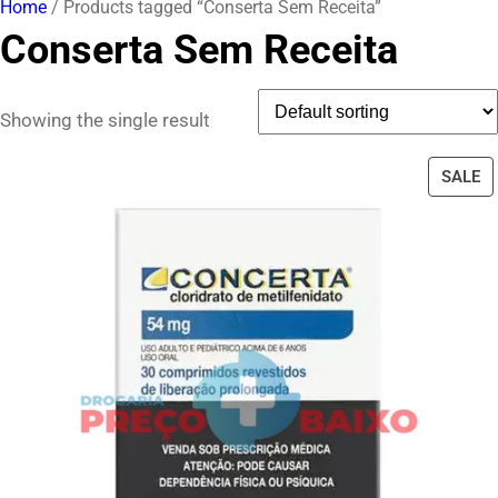
Home
/ Products tagged “Conserta Sem Receita”
Conserta Sem Receita
Showing the single result
P
SALE
O
S