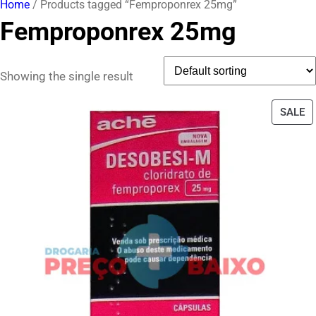
Home
/ Products tagged “Femproponrex 25mg”
Femproponrex 25mg
Showing the single result
P
SALE
O
S