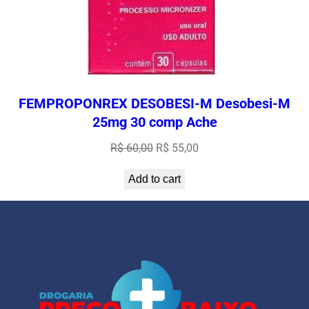
FEMPROPONREX DESOBESI-M Desobesi-M
25mg 30 comp Ache
Original
Current
R$
60,00
R$
55,00
price
price
Add to cart
was:
is:
R$ 60,00.
R$ 55,00.