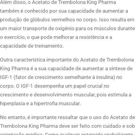
Além disso, o Acetato de Trembolona King Pharma
a
também é conhecido por sua capacidade de aumentar a
n
produção de glóbulos vermelhos no corpo. Isso resulta em
t
um maior transporte de oxigênio para os músculos durante
i
o exercício, o que pode melhorar a resistência e a
t
capacidade de treinamento.
y
Outra característica importante do Acetato de Trembolona
King Pharma é a sua capacidade de aumentar a síntese de
IGF-1 (fator de crescimento semelhante à insulina) no
corpo. O IGF-1 desempenha um papel crucial no
crescimento e desenvolvimento muscular, pois estimula a
hiperplasia e a hipertrofia muscular.
No entanto, é importante ressaltar que o uso do Acetato de
Trembolona King Pharma deve ser feito com cuidado e sob
orientação médica. Como qualquer esteroide anabolizante,