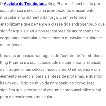
T
O
Acetato de Trembolona
King Pharma é conhecido por
r
sua potência e eficácia na promoção do crescimento
e
muscular e no aumento da força. É um esteroide
m
anabolizante que pertence à classe dos andrógenos, o que
b
significa que ele atua nos receptores de andrógenos no
o
corpo para estimular o crescimento muscular e a síntese
l
de proteínas.
o
Uma das principais vantagens do Acetato de Trembolona
n
King Pharma é a sua capacidade de aumentar a retenção
a
de nitrogênio nas células musculares. O nitrogênio é um
K
elemento essencial para a síntese de proteínas, e quando
i
há um equilíbrio positivo de nitrogênio no corpo, isso
n
significa que o corpo está em um estado anabólico ideal
g
para o crescimento muscular.
q
u