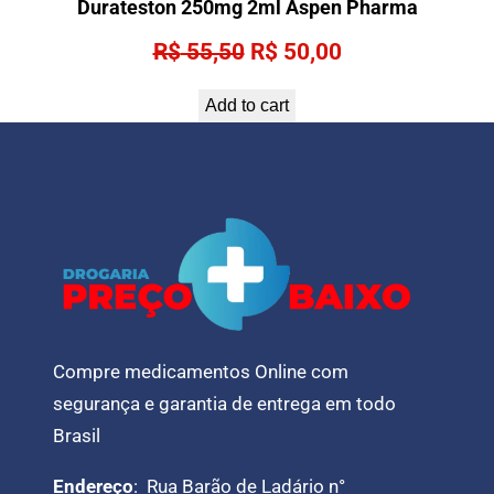
Durateston 250mg 2ml Aspen Pharma
Original
Current
R$
55,50
R$
50,00
price
price
Add to cart
was:
is:
R$ 55,50.
R$ 50,00.
Compre medicamentos Online com
segurança e garantia de entrega em todo
Brasil
Endereço
: Rua Barão de Ladário n°