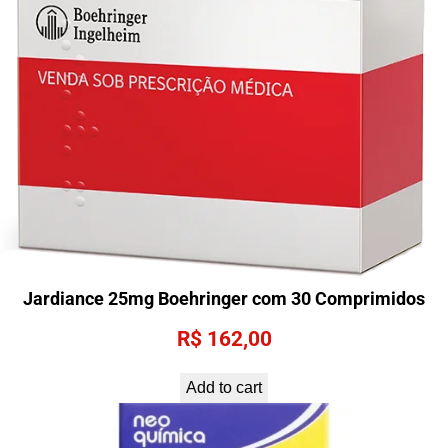
u
a
n
t
i
t
y
Jardiance 25mg Boehringer com 30 Comprimidos
R$
162,00
Add to cart