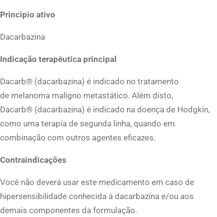
m
Principio ativo
g
Dacarbazina
,
c
Indicação terapêutica principal
a
Dacarb® (dacarbazina) é indicado no tratamento
i
de melanoma maligno metastático. Além disto,
x
Dacarb® (dacarbazina) é indicado na doença de Hodgkin,
a
como uma terapia de segunda linha, quando em
c
combinação com outros agentes eficazes.
o
m
Contraindicações
1
0
Você não deverá usar este medicamento em caso de
f
hipersensibilidade conhecida à dacarbazina e/ou aos
r
demais componentes da formulação.