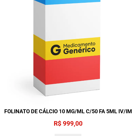
m
p
ó
p
a
r
a
s
o
l
u
ç
ã
FOLINATO DE CÁLCIO 10 MG/ML C/50 FA 5ML IV/IM
o
R$
999,00
d
e