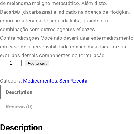
de melanoma maligno metastático. Além disto,
Dacarb® (dacarbazina) é indicado na doença de Hodgkin,
como uma terapia de segunda linha, quando em
combinação com outros agentes eficazes.
Contraindicações Você não deverá usar este medicamento
em caso de hipersensibilidade conhecida à dacarbazina
e/ou aos demais componentes da formulação.…
D
Add to cart
a
Category:
Medicamentos
, 
Sem Receita
c
a
Description
r
Reviews (0)
b
2
0
Description
0