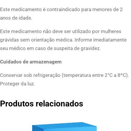
a
Este medicamento é contraindicado para menores de 2
s
anos de idade.
c
o
Este medicamento não deve ser utilizado por mulheres
s
grávidas sem orientação médica. Informe imediatamente
-
seu médico em caso de suspeita de gravidez.
a
Cuidados de armazenagem
m
p
Conservar sob refrigeração (temperatura entre 2°C a 8ºC).
o
Proteger da luz.
l
a
Produtos relacionados
s
c
o