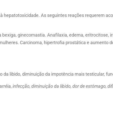
l
a
da à hepatotoxicidade. As seguintes reações requerem 
b
s
q
 bexiga, ginecomastia. Anafilaxia, edema, eritrocitose, ir
u
heres. Carcinoma, hipertrofia prostática e aumento do de
a
n
t
i
 da libido, diminuição da impotência mais testicular, fun
t
réia, infecção, diminuição da libido, dor de estômago, di
y