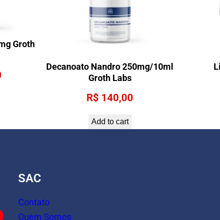
mg Groth
Decanoato Nandro 250mg/10ml
L
0
Groth Labs
R$
140,00
Add to cart
SAC
Contato
Quem Somos