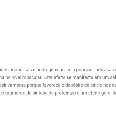
0
m
l
/
1
0
0
c
p
des anabólicas e androgênicas, cuja principal indicaçã
s
ína no nível muscular. Este efeito se manifesta em um s
G
ositivamente porque favorece o depósito de cálcio nos 
r
o (aumento da síntese de proteínas) e um efeito geral d
o
t
h