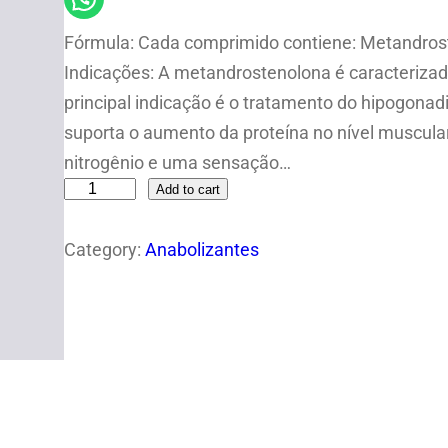
Fórmula: Cada comprimido contiene: Metandrost
Indicações: A metandrostenolona é caracterizad
principal indicação é o tratamento do hipogona
suporta o aumento da proteína no nível muscular
nitrogênio e uma sensação…
Add to cart
D
i
Category:
Anabolizantes
a
n
a
b
o
l
1