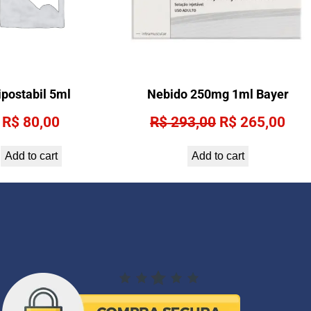
ipostabil 5ml
Nebido 250mg 1ml Bayer
Original
Cur
R$
80,00
R$
293,00
R$
265,00
price
pri
Add to cart
Add to cart
was:
is:
R$ 293,00.
R$ 