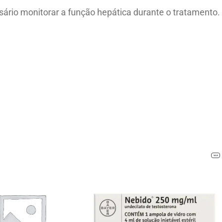
sário monitorar a função hepática durante o tratamento.
PRO
SALE
ON
SALE