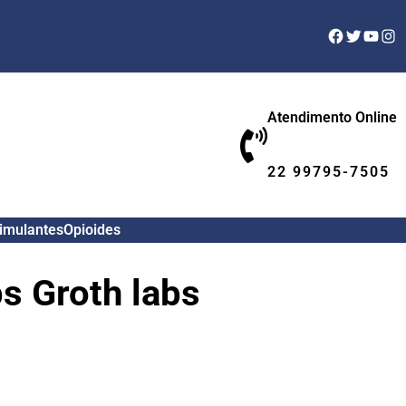
Facebook
Twitter
YouTu
Ins
Atendimento Online
22 99795-7505
timulantes
Opioides
s Groth labs