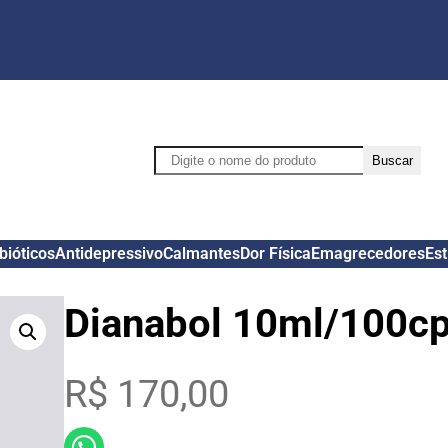
Pesquisar
Buscar
bióticos
Antidepressivo
Calmantes
Dor Física
Emagrecedores
Es
Dianabol 10ml/100cp
R$
170,00