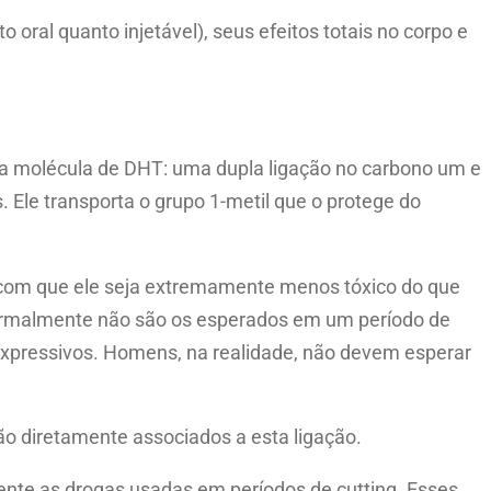
oral quanto injetável), seus efeitos totais no corpo e
a molécula de DHT: uma dupla ligação no carbono um e
Ele transporta o grupo 1-metil que o protege do
o com que ele seja extremamente menos tóxico do que
normalmente não são os esperados em um período de
xpressivos. Homens, na realidade, não devem esperar
tão diretamente associados a esta ligação.
ente as drogas usadas em períodos de cutting. Esses