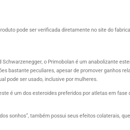
n
t
i
roduto pode ser verificada diretamente no site do fabric
t
y
d Schwarzenegger, o Primobolan é um anabolizante ester
unções bastante peculiares, apesar de promover ganhos r
al pode ser usado, inclusive por mulheres.
e é um dos esteroides preferidos por atletas em fase de
dos sonhos”, também possui seus efeitos colaterais, que