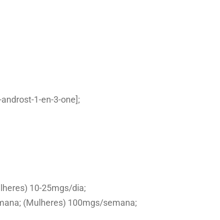
a
n
K
i
n
g
P
androst-1-en-3-one];
h
a
r
m
a
q
ulheres) 10-25mgs/dia;
u
semana; (Mulheres) 100mgs/semana;
a