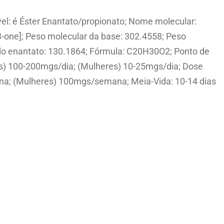
jável: é Éster Enantato/propionato; Nome molecular:
-one]; Peso molecular da base: 302.4558; Peso
 do enantato: 130.1864; Fórmula: C20H30O2; Ponto de
ens) 100-200mgs/dia; (Mulheres) 10-25mgs/dia; Dose
na; (Mulheres) 100mgs/semana; Meia-Vida: 10-14 dias