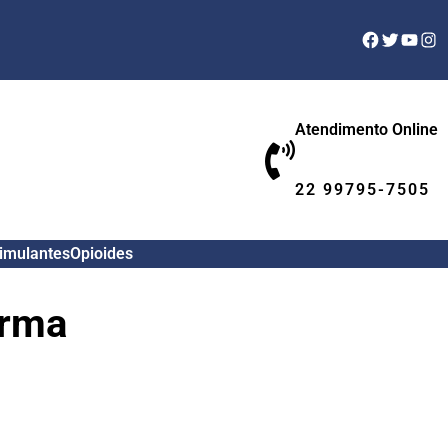
Facebook
Twitter
YouTu
Ins
Atendimento Online
22 99795-7505
timulantes
Opioides
arma