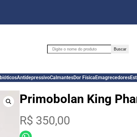
Pesquisar
Buscar
bióticos
Antidepressivo
Calmantes
Dor Física
Emagrecedores
Es
Primobolan King Ph
R$
350,00