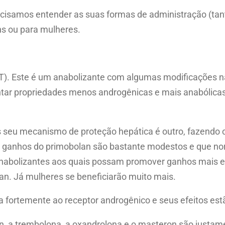
cisamos entender as suas formas de administração (tanto 
ns ou para mulheres.
T). Este é um anabolizante com algumas modificações n
ar propriedades menos androgênicas e mais anabólicas. 
is seu mecanismo de proteção hepática é outro, fazend
 Os ganhos do primobolan são bastante modestos e que 
nabolizantes aos quais possam promover ganhos mais e
n. Já mulheres se beneficiarão muito mais.
iga fortemente ao receptor androgênico e seus efeitos es
n, a trembolona, a oxandrolona e o masteron são justam