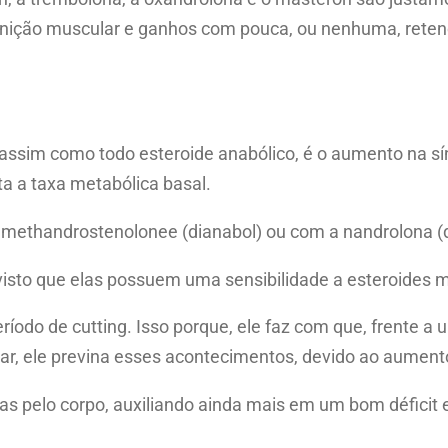
efinição muscular e ganhos com pouca, ou nenhuma, rete
 assim como todo esteroide anabólico, é o aumento na sí
a a taxa metabólica basal.
a methandrostenolonee (dianabol) ou com a nandrolona 
s visto que elas possuem uma sensibilidade a esteroid
íodo de cutting. Isso porque, ele faz com que, frente a u
ar, ele previna esses acontecimentos, devido ao aumento
ias pelo corpo, auxiliando ainda mais em um bom déficit