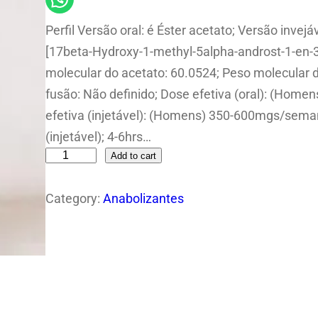
Perfil Versão oral: é Éster acetato; Versão inve
[17beta-Hydroxy-1-methyl-5alpha-androst-1-en-3
molecular do acetato: 60.0524; Peso molecular
fusão: Não definido; Dose efetiva (oral): (Hom
efetiva (injetável): (Homens) 350-600mgs/sema
(injetável); 4-6hrs…
Add to cart
P
r
Category:
Anabolizantes
i
m
o
b
o
l