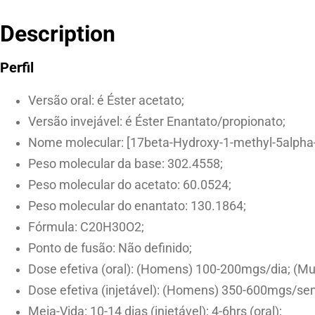
Description
Perfil
Versão oral: é Éster acetato;
Versão invejável: é Éster Enantato/propionato;
Nome molecular: [17beta-Hydroxy-1-methyl-5alpha-
Peso molecular da base: 302.4558;
Peso molecular do acetato: 60.0524;
Peso molecular do enantato: 130.1864;
Fórmula: C20H30O2;
Ponto de fusão: Não definido;
Dose efetiva (oral): (Homens) 100-200mgs/dia; (M
Dose efetiva (injetável): (Homens) 350-600mgs/
Meia-Vida: 10-14 dias (injetável); 4-6hrs (oral);