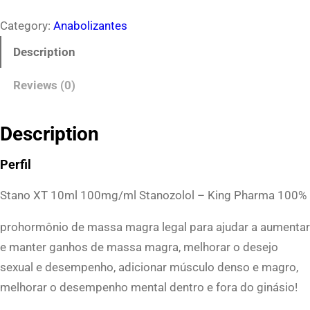
t
Category:
Anabolizantes
a
n
Description
o
Reviews (0)
X
T
K
Description
i
Perfil
n
g
Stano XT 10ml 100mg/ml Stanozolol – King Pharma 100%
P
prohormônio de massa magra legal para ajudar a aumentar
h
e manter ganhos de massa magra, melhorar o desejo
a
sexual e desempenho, adicionar músculo denso e magro,
r
melhorar o desempenho mental dentro e fora do ginásio!
m
a