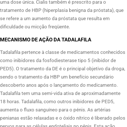
uma dose única. Cialis também é prescrito para o
t
tratamento de HBP (hiperplasia benigna da próstata), que
y
se refere a um aumento da próstata que resulta em
dificuldade ou micção freqüente.
MECANISMO DE AÇÃO DA TADALAFILA
Tadalafila pertence à classe de medicamentos conhecidos
como inibidores da fosfodiesterase tipo 5 (inibidor de
PED5). O tratamento da DE é o principal objetivo da droga,
sendo o tratamento da HBP um benefício secundário
descoberto anos após o lançamento do medicamento.
Tadalafila tem uma semi-vida ativa de aproximadamente
18 horas. Tadalafila, como outros inibidores de PED5,
aumenta o fluxo sanguíneo para o pénis. As artérias
penianas estão relaxadas e o óxido nítrico é liberado pelos
nervos para as células endoteliais no pênis. Esta ação