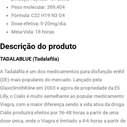
Peso molecular: 389,404
l
Fórmula: C22 H19 N3 O4
u
Dose efetiva: 5-20mg/dia
e
Meia-Vida: 18 horas
P
h
Descrição do produto
a
r
TADALABLUE (Tadalafila)
m
A Tadalafila é um dos medicamentos para disfunção erétil
a
(DE) mais populares do mercado. Lançado pela
q
GlaxoSmithKline em 2003 e agora de propriedade da Eli
u
Lilly, o Cialis é muito semelhante ao popular medicamento
a
Viagra, com a maior diferença sendo a vida ativa da droga.
n
Cialis produzirá efeitos por 36-48 horas a partir de uma
t
dose única, onde o Viagra é limitado a 4-6 horas a partir de
i