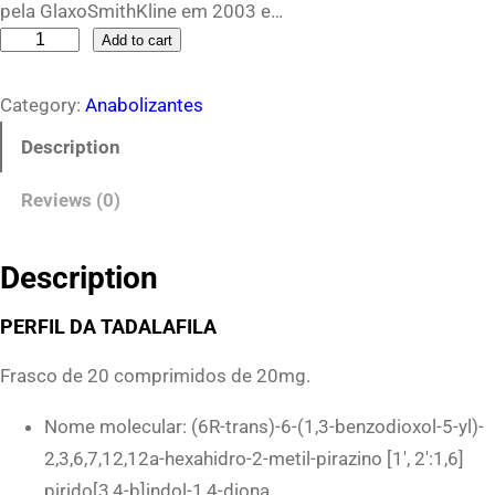
pela GlaxoSmithKline em 2003 e…
T
Add to cart
a
Category:
Anabolizantes
d
a
Description
l
Reviews (0)
a
f
i
Description
l
PERFIL DA TADALAFILA
a
O
Frasco de 20 comprimidos de 20mg.
r
Nome molecular: (6R-trans)-6-(1,3-benzodioxol-5-yl)-
a
2,3,6,7,12,12a-hexahidro-2-metil-pirazino [1′, 2′:1,6]
l
pirido[3,4-b]indol-1,4-diona
B