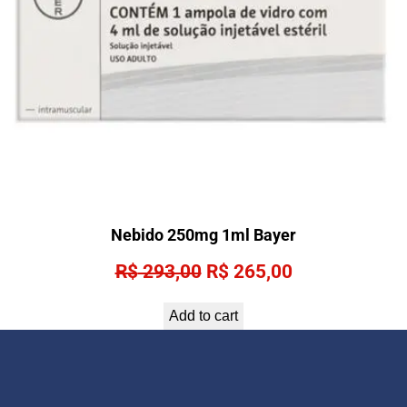
Nebido 250mg 1ml Bayer
Original
Current
R$
293,00
R$
265,00
price
price
Add to cart
was:
is:
R$ 293,00.
R$ 265,00.