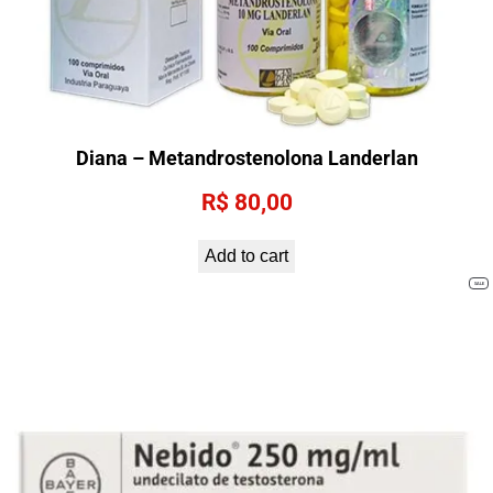
Diana – Metandrostenolona Landerlan
R$
80,00
Add to cart
PRO
SALE
ON
SALE