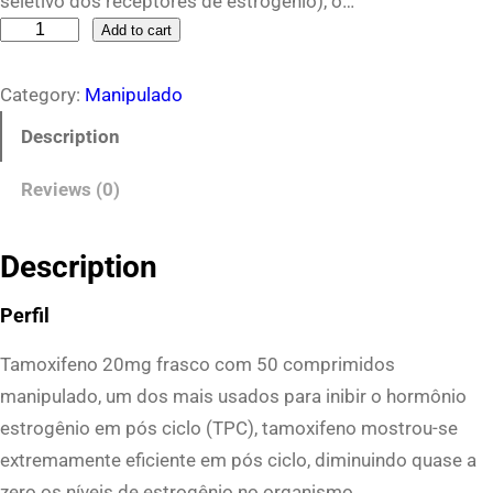
seletivo dos receptores de estrogênio), o…
T
Add to cart
a
Category:
Manipulado
m
o
Description
x
Reviews (0)
i
f
e
Description
n
Perfil
o
C
Tamoxifeno 20mg frasco com 50 comprimidos
o
manipulado, um dos mais usados para inibir o hormônio
m
estrogênio em pós ciclo (TPC), tamoxifeno mostrou-se
p
extremamente eficiente em pós ciclo, diminuindo quase a
r
zero os níveis de estrogênio no organismo