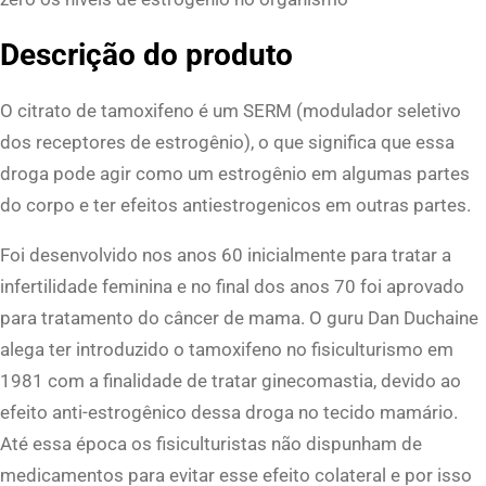
i
Descrição do produto
m
i
O citrato de tamoxifeno é um SERM (modulador seletivo
d
dos receptores de estrogênio), o que significa que essa
o
droga pode agir como um estrogênio em algumas partes
K
do corpo e ter efeitos antiestrogenicos em outras partes.
i
n
Foi desenvolvido nos anos 60 inicialmente para tratar a
g
infertilidade feminina e no final dos anos 70 foi aprovado
q
para tratamento do câncer de mama. O guru Dan Duchaine
u
alega ter introduzido o tamoxifeno no fisiculturismo em
a
1981 com a finalidade de tratar ginecomastia, devido ao
n
efeito anti-estrogênico dessa droga no tecido mamário.
t
Até essa época os fisiculturistas não dispunham de
i
medicamentos para evitar esse efeito colateral e por isso