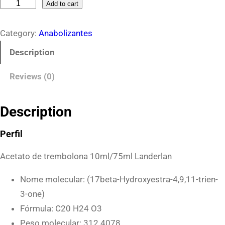
T
Add to cart
r
Category:
Anabolizantes
e
m
Description
b
Reviews (0)
o
l
o
Description
n
Perfil
a
L
Acetato de trembolona 10ml/75ml Landerlan
a
Nome molecular: (17beta-Hydroxyestra-4,9,11-trien-
n
3-one)
d
Fórmula: C20 H24 O3
e
Peso molecular: 312.4078
r