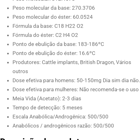
Peso molecular da base: 270.3706
l
Peso molecular do éster: 60.0524
a
Fórmula da base: C18 H22 O2
n
Fórmula do éster: C2 H4 O2
q
Ponto de ebulição da base: 183-186ºC
u
Ponto de ebulição do éster: 16.6ºC
a
Produtores: Cattle implants, British Dragon, Vários
n
outros
t
Dose efetiva para homens: 50-150mg Dia sim dia não.
i
Dose efetiva para mulheres: Não recomenda-se o uso
t
Meia Vida (Acetato): 2-3 dias
y
Tempo de detecção: 5 meses
Escala Anabólica/Androgênica: 500/500
Anabólicos / androgênicos razão: 500/500