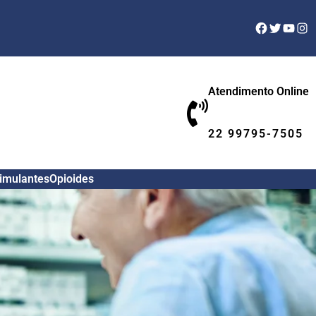
Facebook
Twitter
YouTu
Ins
Atendimento Online
22 99795-7505
timulantes
Opioides