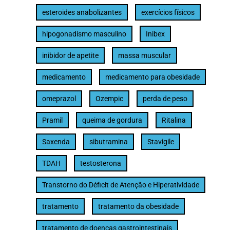
esteroides anabolizantes
exercícios físicos
hipogonadismo masculino
Inibex
inibidor de apetite
massa muscular
medicamento
medicamento para obesidade
omeprazol
Ozempic
perda de peso
Pramil
queima de gordura
Ritalina
Saxenda
sibutramina
Stavigile
TDAH
testosterona
Transtorno do Déficit de Atenção e Hiperatividade
tratamento
tratamento da obesidade
tratamento de doenças gastrointestinais