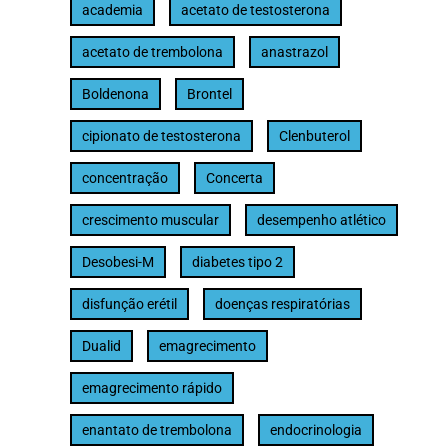
academia
acetato de testosterona
acetato de trembolona
anastrazol
Boldenona
Brontel
cipionato de testosterona
Clenbuterol
concentração
Concerta
crescimento muscular
desempenho atlético
Desobesi-M
diabetes tipo 2
disfunção erétil
doenças respiratórias
Dualid
emagrecimento
emagrecimento rápido
enantato de trembolona
endocrinologia