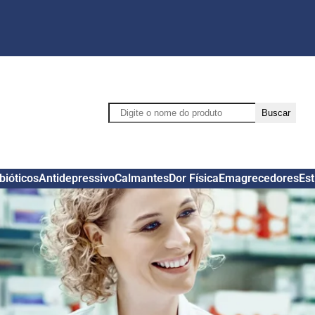
Pesquisar
Buscar
bióticos
Antidepressivo
Calmantes
Dor Física
Emagrecedores
Es