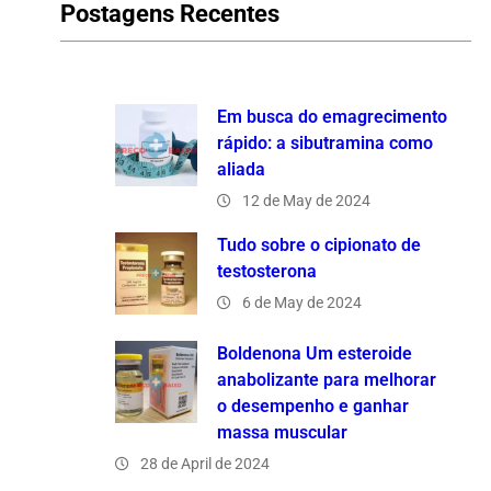
Postagens Recentes
c
h
Em busca do emagrecimento
rápido: a sibutramina como
aliada
12 de May de 2024
Tudo sobre o cipionato de
testosterona
6 de May de 2024
Boldenona Um esteroide
anabolizante para melhorar
o desempenho e ganhar
massa muscular
28 de April de 2024