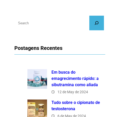
S
e
a
r
Postagens Recentes
c
h
Em busca do
emagrecimento rápido: a
sibutramina como aliada
12 de May de 2024
Tudo sobre o cipionato de
testosterona
6 de May de 2024