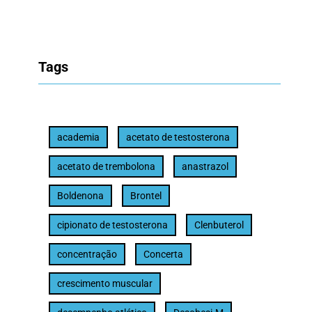
Tags
academia
acetato de testosterona
acetato de trembolona
anastrazol
Boldenona
Brontel
cipionato de testosterona
Clenbuterol
concentração
Concerta
crescimento muscular