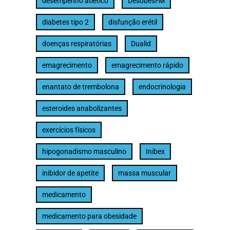
desempenho atlético
Desobesi-M
diabetes tipo 2
disfunção erétil
doenças respiratórias
Dualid
emagrecimento
emagrecimento rápido
enantato de trembolona
endocrinologia
esteroides anabolizantes
exercícios físicos
hipogonadismo masculino
Inibex
inibidor de apetite
massa muscular
medicamento
medicamento para obesidade