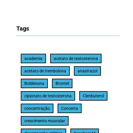
Tags
academia
acetato de testosterona
acetato de trembolona
anastrazol
Boldenona
Brontel
cipionato de testosterona
Clenbuterol
concentração
Concerta
crescimento muscular