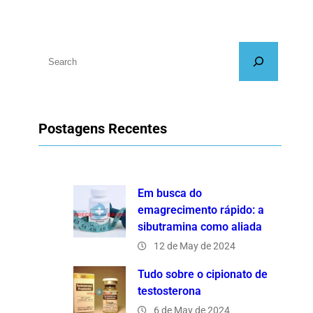
S
e
a
r
Postagens Recentes
c
h
Em busca do
emagrecimento rápido: a
sibutramina como aliada
12 de May de 2024
Tudo sobre o cipionato de
testosterona
6 de May de 2024