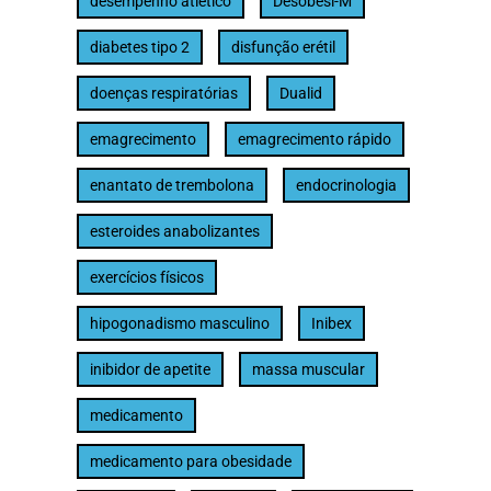
desempenho atlético
Desobesi-M
diabetes tipo 2
disfunção erétil
doenças respiratórias
Dualid
emagrecimento
emagrecimento rápido
enantato de trembolona
endocrinologia
esteroides anabolizantes
exercícios físicos
hipogonadismo masculino
Inibex
inibidor de apetite
massa muscular
medicamento
medicamento para obesidade