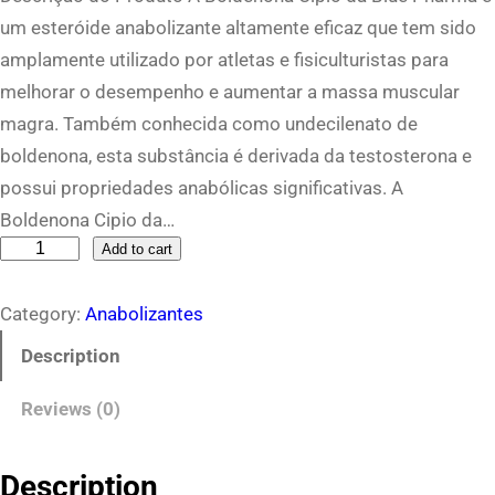
um esteróide anabolizante altamente eficaz que tem sido
amplamente utilizado por atletas e fisiculturistas para
melhorar o desempenho e aumentar a massa muscular
magra. Também conhecida como undecilenato de
boldenona, esta substância é derivada da testosterona e
possui propriedades anabólicas significativas. A
Boldenona Cipio da…
B
Add to cart
o
Category:
Anabolizantes
l
d
Description
e
Reviews (0)
n
o
n
Description