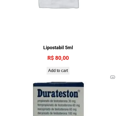
Lipostabil 5ml
R$
80,00
Add to cart
PRO
SALE
ON
SALE