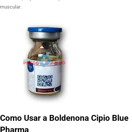
muscular.
q
u
a
n
t
i
t
y
Como Usar a Boldenona Cipio Blue
Pharma