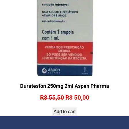
Durateston 250mg 2ml Aspen Pharma
Original
Current
R$
55,50
R$
50,00
price
price
Add to cart
was:
is:
R$ 55,50.
R$ 50,00.