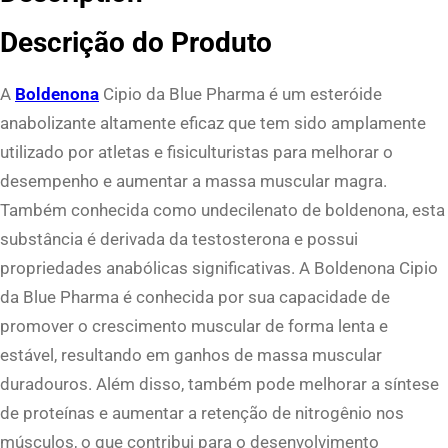
a
Descrição do Produto
C
i
A
Boldenona
Cipio da Blue Pharma é um esteróide
p
anabolizante altamente eficaz que tem sido amplamente
i
utilizado por atletas e fisiculturistas para melhorar o
o
desempenho e aumentar a massa muscular magra.
B
Também conhecida como undecilenato de boldenona, esta
l
substância é derivada da testosterona e possui
u
propriedades anabólicas significativas. A Boldenona Cipio
e
da Blue Pharma é conhecida por sua capacidade de
P
promover o crescimento muscular de forma lenta e
h
estável, resultando em ganhos de massa muscular
a
duradouros. Além disso, também pode melhorar a síntese
r
de proteínas e aumentar a retenção de nitrogênio nos
m
músculos, o que contribui para o desenvolvimento
a