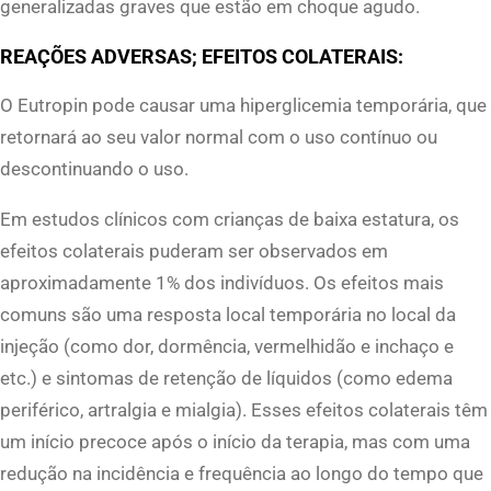
u
generalizadas graves que estão em choque agudo.
a
REAÇÕES ADVERSAS; EFEITOS COLATERAIS:
n
t
O Eutropin pode causar uma hiperglicemia temporária, que
i
retornará ao seu valor normal com o uso contínuo ou
t
descontinuando o uso.
y
Em estudos clínicos com crianças de baixa estatura, os
efeitos colaterais puderam ser observados em
aproximadamente 1% dos indivíduos. Os efeitos mais
comuns são uma resposta local temporária no local da
injeção (como dor, dormência, vermelhidão e inchaço e
etc.) e sintomas de retenção de líquidos (como edema
periférico, artralgia e mialgia). Esses efeitos colaterais têm
um início precoce após o início da terapia, mas com uma
redução na incidência e frequência ao longo do tempo que