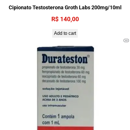
Cipionato Testosterona Groth Labs 200mg/10ml
R$
140,00
Add to cart
PRO
SALE
ON
SALE