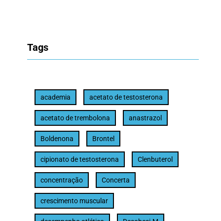
Tags
academia
acetato de testosterona
acetato de trembolona
anastrazol
Boldenona
Brontel
cipionato de testosterona
Clenbuterol
concentração
Concerta
crescimento muscular