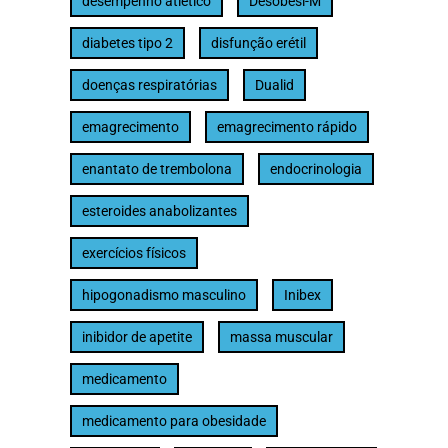
desempenho atlético
Desobesi-M
diabetes tipo 2
disfunção erétil
doenças respiratórias
Dualid
emagrecimento
emagrecimento rápido
enantato de trembolona
endocrinologia
esteroides anabolizantes
exercícios físicos
hipogonadismo masculino
Inibex
inibidor de apetite
massa muscular
medicamento
medicamento para obesidade