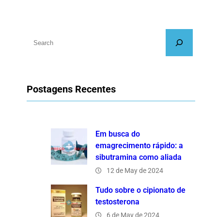
S
e
a
r
Postagens Recentes
c
h
Em busca do
emagrecimento rápido: a
sibutramina como aliada
12 de May de 2024
Tudo sobre o cipionato de
testosterona
6 de May de 2024