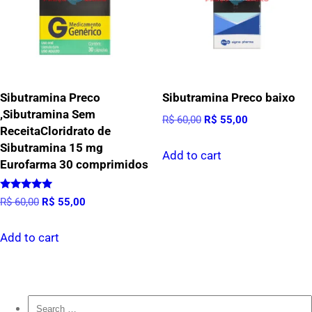
Sibutramina Preco
Sibutramina Preco baixo
,Sibutramina Sem
Original
Current
R$
60,00
R$
55,00
ReceitaCloridrato de
price
price
Sibutramina 15 mg
was:
is:
Add to cart
Eurofarma 30 comprimidos
R$ 60,00.
R$ 55,00.
Rated
Original
Current
R$
60,00
R$
55,00
4.80
out of 5
price
price
was:
is:
Add to cart
R$ 60,00.
R$ 55,00.
Search