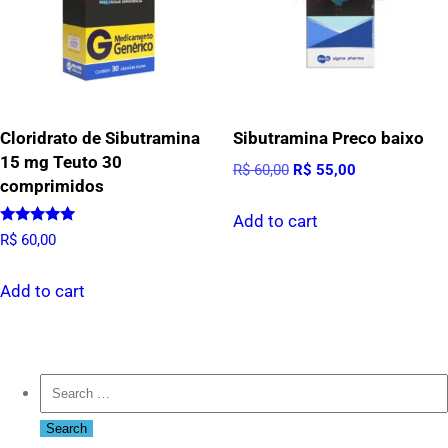
Cloridrato de Sibutramina
Sibutramina Preco baixo
15 mg Teuto 30
Original
Current
R$
60,00
R$
55,00
comprimidos
price
price
was:
is:
Add to cart
Rated
R$
60,00
R$ 60,00.
R$ 55,00.
5.00
out of 5
Add to cart
Search
for: